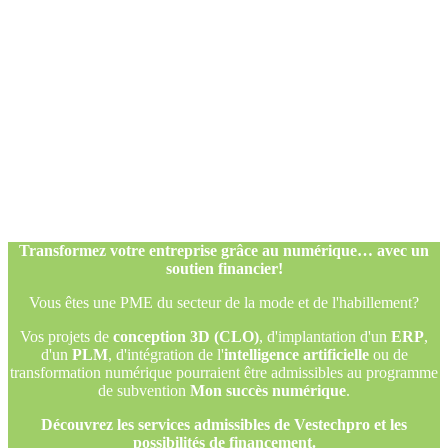
Transformez votre entreprise grâce au numérique… avec un
soutien financier!
Vous êtes une PME du secteur de la mode et de l'habillement?
Vos projets de
conception 3D (CLO)
, d'implantation d'un
ERP
,
d'un
PLM
, d'intégration de l'
intelligence artificielle
ou de
transformation numérique pourraient être admissibles au programme
de subvention
Mon succès numérique
.
Découvrez les services admissibles de Vestechpro et les
possibilités de financement.
Transformez votre entreprise grâce au numérique… avec un
soutien financier!
Vous êtes une PME du secteur de la mode et de l'habillement?
Vos projets de
conception 3D (CLO)
, d'implantation d'un
ERP
,
d'un
PLM
, d'intégration de l'
intelligence artificielle
ou de
transformation numérique pourraient être admissibles au programme
de subvention
Mon succès numérique
.
Découvrez les services admissibles de Vestechpro et les
possibilités de financement.