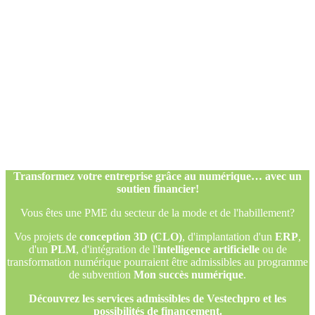
Transformez votre entreprise grâce au numérique… avec un
soutien financier!
Vous êtes une PME du secteur de la mode et de l'habillement?
Vos projets de
conception 3D (CLO)
, d'implantation d'un
ERP
,
d'un
PLM
, d'intégration de l'
intelligence artificielle
ou de
transformation numérique pourraient être admissibles au programme
de subvention
Mon succès numérique
.
Découvrez les services admissibles de Vestechpro et les
possibilités de financement.
Transformez votre entreprise grâce au numérique… avec un
soutien financier!
Vous êtes une PME du secteur de la mode et de l'habillement?
Vos projets de
conception 3D (CLO)
, d'implantation d'un
ERP
,
d'un
PLM
, d'intégration de l'
intelligence artificielle
ou de
transformation numérique pourraient être admissibles au programme
de subvention
Mon succès numérique
.
Découvrez les services admissibles de Vestechpro et les
possibilités de financement.