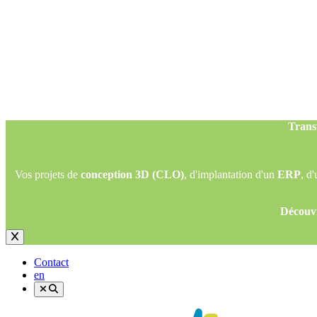
Trans
Vos projets de
conception 3D (CLO)
, d'implantation d'un
ERP
, d
Découvr
Trans
Vos projets de
conception 3D (CLO)
, d'implantation d'un
ERP
, d
Découvr
Contact
en