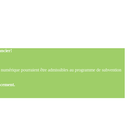
ncier!
 numérique pourraient être admissibles au programme de subvention
ncement.
ncier!
 numérique pourraient être admissibles au programme de subvention
ncement.