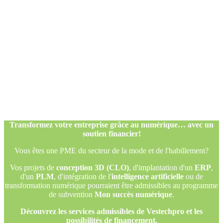
Transformez votre entreprise grâce au numérique… avec un
soutien financier!
Vous êtes une PME du secteur de la mode et de l'habillement?
Vos projets de
conception 3D (CLO)
, d'implantation d'un
ERP
,
d'un
PLM
, d'intégration de l'
intelligence artificielle
ou de
transformation numérique pourraient être admissibles au programme
de subvention
Mon succès numérique
.
Découvrez les services admissibles de Vestechpro et les
possibilités de financement.
Transformez votre entreprise grâce au numérique… avec un
soutien financier!
Vous êtes une PME du secteur de la mode et de l'habillement?
Vos projets de
conception 3D (CLO)
, d'implantation d'un
ERP
,
d'un
PLM
, d'intégration de l'
intelligence artificielle
ou de
transformation numérique pourraient être admissibles au programme
de subvention
Mon succès numérique
.
Découvrez les services admissibles de Vestechpro et les
possibilités de financement.