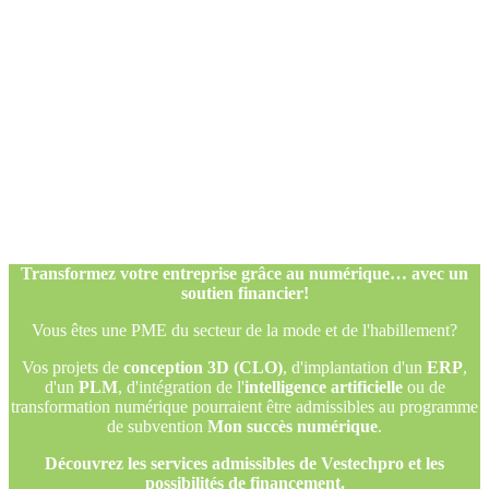
Transformez votre entreprise grâce au numérique… avec un
soutien financier!
Vous êtes une PME du secteur de la mode et de l'habillement?
Vos projets de
conception 3D (CLO)
, d'implantation d'un
ERP
,
d'un
PLM
, d'intégration de l'
intelligence artificielle
ou de
transformation numérique pourraient être admissibles au programme
de subvention
Mon succès numérique
.
Découvrez les services admissibles de Vestechpro et les
possibilités de financement.
Transformez votre entreprise grâce au numérique… avec un
soutien financier!
Vous êtes une PME du secteur de la mode et de l'habillement?
Vos projets de
conception 3D (CLO)
, d'implantation d'un
ERP
,
d'un
PLM
, d'intégration de l'
intelligence artificielle
ou de
transformation numérique pourraient être admissibles au programme
de subvention
Mon succès numérique
.
Découvrez les services admissibles de Vestechpro et les
possibilités de financement.