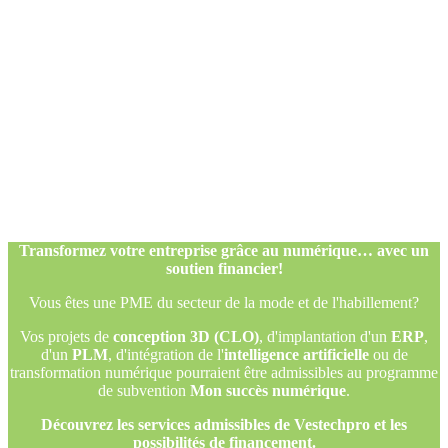
Transformez votre entreprise grâce au numérique… avec un
soutien financier!
Vous êtes une PME du secteur de la mode et de l'habillement?
Vos projets de
conception 3D (CLO)
, d'implantation d'un
ERP
,
d'un
PLM
, d'intégration de l'
intelligence artificielle
ou de
transformation numérique pourraient être admissibles au programme
de subvention
Mon succès numérique
.
Découvrez les services admissibles de Vestechpro et les
possibilités de financement.
Transformez votre entreprise grâce au numérique… avec un
soutien financier!
Vous êtes une PME du secteur de la mode et de l'habillement?
Vos projets de
conception 3D (CLO)
, d'implantation d'un
ERP
,
d'un
PLM
, d'intégration de l'
intelligence artificielle
ou de
transformation numérique pourraient être admissibles au programme
de subvention
Mon succès numérique
.
Découvrez les services admissibles de Vestechpro et les
possibilités de financement.