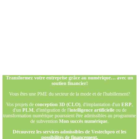
Transformez votre entreprise grâce au numérique… avec un
soutien financier!
Vous êtes une PME du secteur de la mode et de l'habillement?
Vos projets de
conception 3D (CLO)
, d'implantation d'un
ERP
,
d'un
PLM
, d'intégration de l'
intelligence artificielle
ou de
transformation numérique pourraient être admissibles au programme
de subvention
Mon succès numérique
.
Découvrez les services admissibles de Vestechpro et les
possibilités de financement.
Transformez votre entreprise grâce au numérique… avec un
soutien financier!
Vous êtes une PME du secteur de la mode et de l'habillement?
Vos projets de
conception 3D (CLO)
, d'implantation d'un
ERP
,
d'un
PLM
, d'intégration de l'
intelligence artificielle
ou de
transformation numérique pourraient être admissibles au programme
de subvention
Mon succès numérique
.
Découvrez les services admissibles de Vestechpro et les
possibilités de financement.