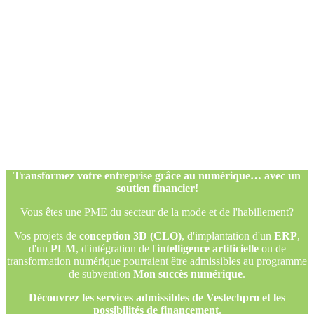
Transformez votre entreprise grâce au numérique… avec un
soutien financier!
Vous êtes une PME du secteur de la mode et de l'habillement?
Vos projets de
conception 3D (CLO)
, d'implantation d'un
ERP
,
d'un
PLM
, d'intégration de l'
intelligence artificielle
ou de
transformation numérique pourraient être admissibles au programme
de subvention
Mon succès numérique
.
Découvrez les services admissibles de Vestechpro et les
possibilités de financement.
Transformez votre entreprise grâce au numérique… avec un
soutien financier!
Vous êtes une PME du secteur de la mode et de l'habillement?
Vos projets de
conception 3D (CLO)
, d'implantation d'un
ERP
,
d'un
PLM
, d'intégration de l'
intelligence artificielle
ou de
transformation numérique pourraient être admissibles au programme
de subvention
Mon succès numérique
.
Découvrez les services admissibles de Vestechpro et les
possibilités de financement.