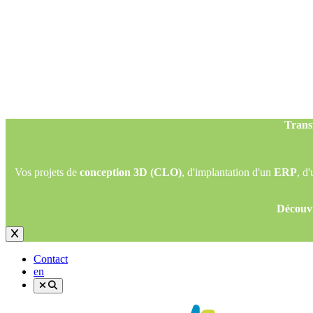
Trans
Vos projets de
conception 3D (CLO)
, d'implantation d'un
ERP
, d
Découvr
Trans
Vos projets de
conception 3D (CLO)
, d'implantation d'un
ERP
, d
Découvr
Contact
en