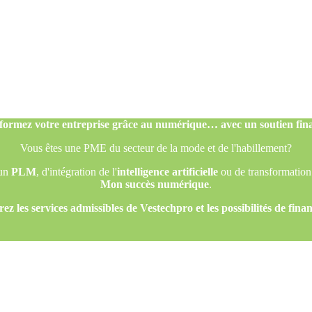
formez votre entreprise grâce au numérique… avec un soutien fina
Vous êtes une PME du secteur de la mode et de l'habillement?
'un
PLM
, d'intégration de l'
intelligence artificielle
ou de transformation
Mon succès numérique
.
ez les services admissibles de Vestechpro et les possibilités de fina
formez votre entreprise grâce au numérique… avec un soutien fina
Vous êtes une PME du secteur de la mode et de l'habillement?
'un
PLM
, d'intégration de l'
intelligence artificielle
ou de transformation
Mon succès numérique
.
ez les services admissibles de Vestechpro et les possibilités de fina