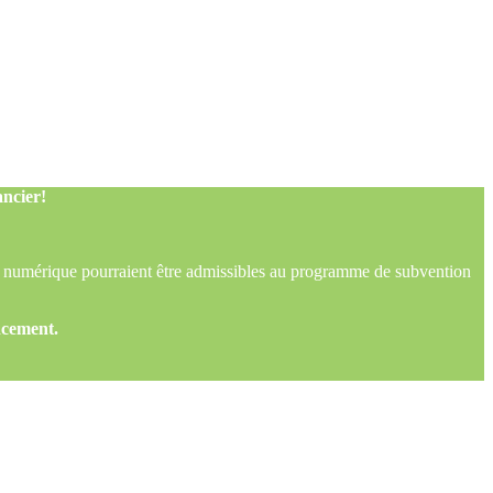
ncier!
 numérique pourraient être admissibles au programme de subvention
ncement.
ncier!
 numérique pourraient être admissibles au programme de subvention
ncement.