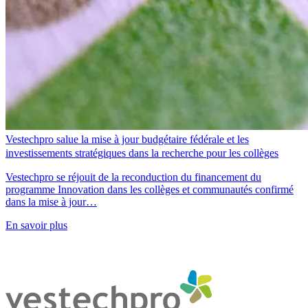
Vestechpro salue la mise à jour budgétaire fédérale et les
investissements stratégiques dans la recherche pour les collèges
Vestechpro se réjouit de la reconduction du financement du
programme Innovation dans les collèges et communautés confirmé
dans la mise à jour…
En savoir plus