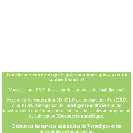
Transformez votre entreprise grâce au numérique… avec un
soutien financier!
Vous êtes une PME du secteur de la mode et de l'habillement?
Vos projets de
conception 3D (CLO)
, d'implantation d'un
ERP
,
d'un
PLM
, d'intégration de l'
intelligence artificielle
ou de
transformation numérique pourraient être admissibles au programme
de subvention
Mon succès numérique
.
Découvrez les services admissibles de Vestechpro et les
possibilités de financement.
Transformez votre entreprise grâce au numérique… avec un
soutien financier!
Vous êtes une PME du secteur de la mode et de l'habillement?
Vos projets de
conception 3D (CLO)
, d'implantation d'un
ERP
,
d'un
PLM
, d'intégration de l'
intelligence artificielle
ou de
transformation numérique pourraient être admissibles au programme
de subvention
Mon succès numérique
.
Découvrez les services admissibles de Vestechpro et les
possibilités de financement.