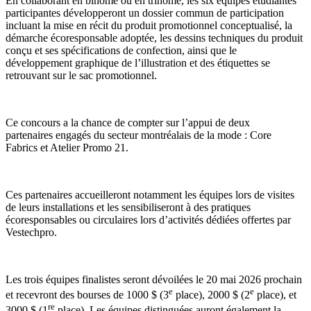
En collaborant en binôme ou en trinôme, les six équipes étudiantes
participantes développeront un dossier commun de participation
incluant la mise en récit du produit promotionnel conceptualisé, la
démarche écoresponsable adoptée, les dessins techniques du produit
conçu et ses spécifications de confection, ainsi que le
développement graphique de l’illustration et des étiquettes se
retrouvant sur le sac promotionnel.
Ce concours a la chance de compter sur l’appui de deux
partenaires engagés du secteur montréalais de la mode :
Core
Fabrics
et
Atelier Promo 21
.
Ces partenaires accueilleront notamment les équipes lors de visites
de leurs installations et les sensibiliseront à des pratiques
écoresponsables ou circulaires lors d’activités dédiées offertes par
Vestechpro.
Les trois équipes finalistes seront dévoilées le 20 mai 2026 prochain
e
e
et recevront des bourses de 1000 $ (3
place), 2000 $ (2
place), et
re
3000 $ (1
place). Les équipes distinguées auront également la