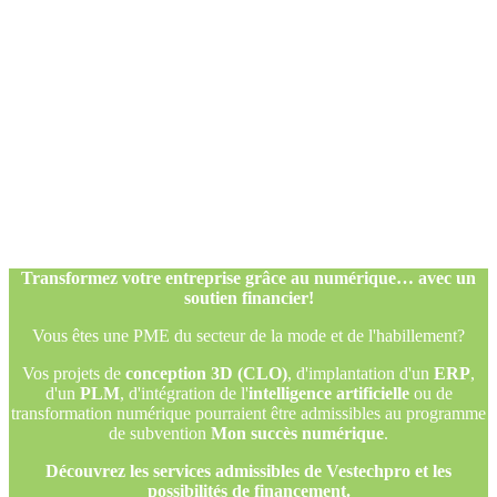
Transformez votre entreprise grâce au numérique… avec un
soutien financier!
Vous êtes une PME du secteur de la mode et de l'habillement?
Vos projets de
conception 3D (CLO)
, d'implantation d'un
ERP
,
d'un
PLM
, d'intégration de l'
intelligence artificielle
ou de
transformation numérique pourraient être admissibles au programme
de subvention
Mon succès numérique
.
Découvrez les services admissibles de Vestechpro et les
possibilités de financement.
Transformez votre entreprise grâce au numérique… avec un
soutien financier!
Vous êtes une PME du secteur de la mode et de l'habillement?
Vos projets de
conception 3D (CLO)
, d'implantation d'un
ERP
,
d'un
PLM
, d'intégration de l'
intelligence artificielle
ou de
transformation numérique pourraient être admissibles au programme
de subvention
Mon succès numérique
.
Découvrez les services admissibles de Vestechpro et les
possibilités de financement.