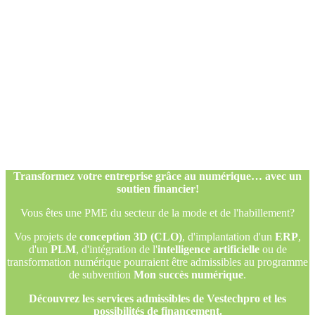
Transformez votre entreprise grâce au numérique… avec un
soutien financier!
Vous êtes une PME du secteur de la mode et de l'habillement?
Vos projets de
conception 3D (CLO)
, d'implantation d'un
ERP
,
d'un
PLM
, d'intégration de l'
intelligence artificielle
ou de
transformation numérique pourraient être admissibles au programme
de subvention
Mon succès numérique
.
Découvrez les services admissibles de Vestechpro et les
possibilités de financement.
Transformez votre entreprise grâce au numérique… avec un
soutien financier!
Vous êtes une PME du secteur de la mode et de l'habillement?
Vos projets de
conception 3D (CLO)
, d'implantation d'un
ERP
,
d'un
PLM
, d'intégration de l'
intelligence artificielle
ou de
transformation numérique pourraient être admissibles au programme
de subvention
Mon succès numérique
.
Découvrez les services admissibles de Vestechpro et les
possibilités de financement.