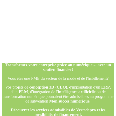
Transformez votre entreprise grâce au numérique… avec un
soutien financier!
Vous êtes une PME du secteur de la mode et de l'habillement?
Vos projets de
conception 3D (CLO)
, d'implantation d'un
ERP
,
d'un
PLM
, d'intégration de l'
intelligence artificielle
ou de
transformation numérique pourraient être admissibles au programme
de subvention
Mon succès numérique
.
Découvrez les services admissibles de Vestechpro et les
possibilités de financement.
Transformez votre entreprise grâce au numérique… avec un
soutien financier!
Vous êtes une PME du secteur de la mode et de l'habillement?
Vos projets de
conception 3D (CLO)
, d'implantation d'un
ERP
,
d'un
PLM
, d'intégration de l'
intelligence artificielle
ou de
transformation numérique pourraient être admissibles au programme
de subvention
Mon succès numérique
.
Découvrez les services admissibles de Vestechpro et les
possibilités de financement.